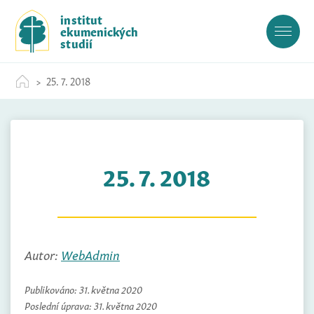
S
institut
k
ekumenických
i
studií
p
t
25. 7. 2018
o
c
o
n
t
25. 7. 2018
e
n
t
Autor:
WebAdmin
Publikováno:
31. května 2020
Poslední úprava:
31. května 2020