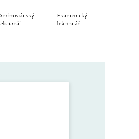
Ambrosiánský
Ekumenický
lekcionář
lekcionář