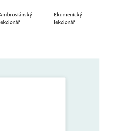
Ambrosiánský
Ekumenický
lekcionář
lekcionář