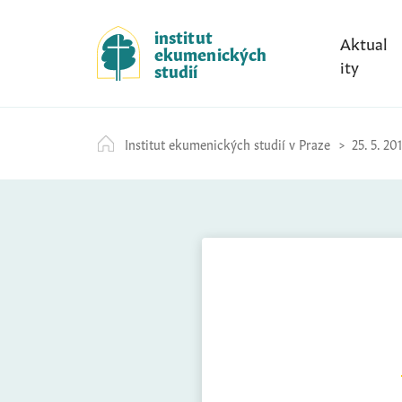
S
k
institut
Aktual
ekumenických
i
ity
studií
p
t
o
Institut ekumenických studií v Praze
25. 5. 20
c
o
n
t
e
n
t