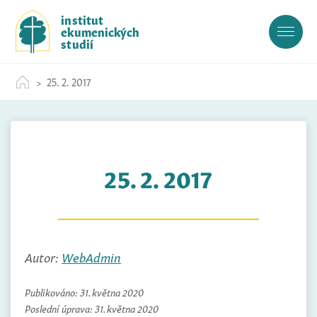
S
institut
k
ekumenických
i
studií
p
t
25. 2. 2017
o
c
o
n
t
25. 2. 2017
e
n
t
Autor:
WebAdmin
Publikováno:
31. května 2020
Poslední úprava:
31. května 2020