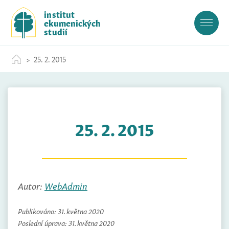
S
institut
k
ekumenických
i
studií
p
t
25. 2. 2015
o
c
o
n
t
25. 2. 2015
e
n
t
Autor:
WebAdmin
Publikováno:
31. května 2020
Poslední úprava:
31. května 2020