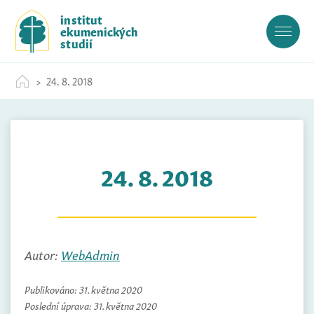
S
institut
k
ekumenických
i
studií
p
t
24. 8. 2018
o
c
o
n
t
24. 8. 2018
e
n
t
Autor:
WebAdmin
Publikováno:
31. května 2020
Poslední úprava:
31. května 2020