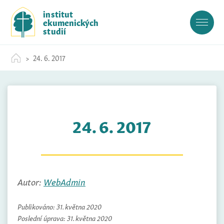
S
institut
k
ekumenických
i
studií
p
t
24. 6. 2017
o
c
o
n
t
24. 6. 2017
e
n
t
Autor:
WebAdmin
Publikováno:
31. května 2020
Poslední úprava:
31. května 2020