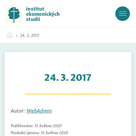
S
institut
k
ekumenických
i
studií
p
t
24. 3. 2017
o
c
o
n
t
24. 3. 2017
e
n
t
Autor:
WebAdmin
Publikováno:
31. května 2020
Poslední úprava:
31. května 2020