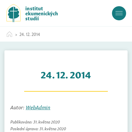
S
institut
k
ekumenických
i
studií
p
t
24. 12. 2014
o
c
o
n
t
24. 12. 2014
e
n
t
Autor:
WebAdmin
Publikováno:
31. května 2020
Poslední úprava:
31. května 2020