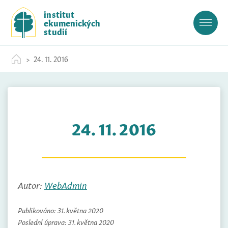
S
institut
k
ekumenických
i
studií
p
t
24. 11. 2016
o
c
o
n
t
24. 11. 2016
e
n
t
Autor:
WebAdmin
Publikováno:
31. května 2020
Poslední úprava:
31. května 2020