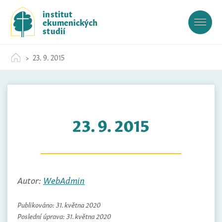
S
institut
k
ekumenických
i
studií
p
t
23. 9. 2015
o
c
o
n
t
23. 9. 2015
e
n
t
Autor:
WebAdmin
Publikováno:
31. května 2020
Poslední úprava:
31. května 2020