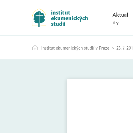
S
k
institut
Aktual
ekumenických
i
ity
studií
p
t
o
Institut ekumenických studií v Praze
23. 7. 20
c
o
n
t
e
n
t