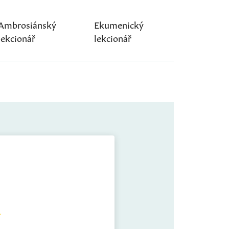
Ambrosiánský
Ekumenický
lekcionář
lekcionář