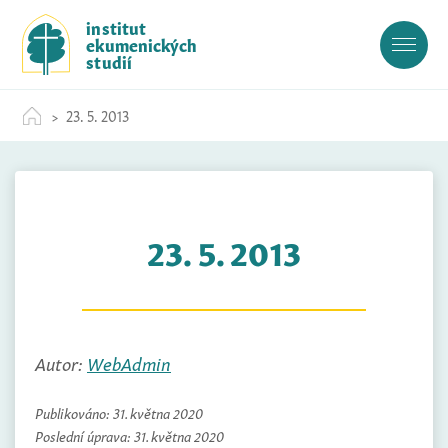
S
institut
k
ekumenických
i
studií
p
t
23. 5. 2013
o
c
o
n
t
23. 5. 2013
e
n
t
Autor:
WebAdmin
Publikováno:
31. května 2020
Poslední úprava:
31. května 2020