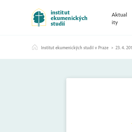
S
k
institut
Aktual
ekumenických
i
ity
studií
p
t
o
Institut ekumenických studií v Praze
23. 4. 20
c
o
n
t
e
n
t