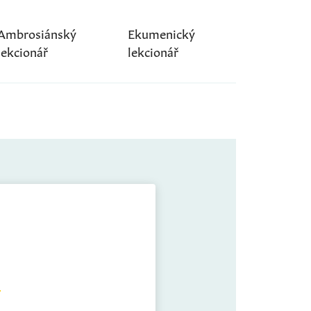
Ambrosiánský
Ekumenický
lekcionář
lekcionář