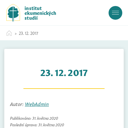
S
institut
k
ekumenických
i
studií
p
t
23. 12. 2017
o
c
o
n
t
23. 12. 2017
e
n
t
Autor:
WebAdmin
Publikováno:
31. května 2020
Poslední úprava:
31. května 2020