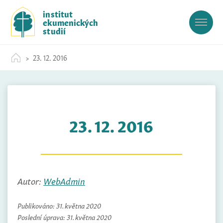
S
institut
k
ekumenických
i
studií
p
t
23. 12. 2016
o
c
o
n
t
23. 12. 2016
e
n
t
Autor:
WebAdmin
Publikováno:
31. května 2020
Poslední úprava:
31. května 2020