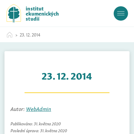
S
institut
k
ekumenických
i
studií
p
t
23. 12. 2014
o
c
o
n
t
23. 12. 2014
e
n
t
Autor:
WebAdmin
Publikováno:
31. května 2020
Poslední úprava:
31. května 2020