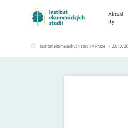
S
k
institut
Aktual
ekumenických
i
ity
studií
p
t
o
Institut ekumenických studií v Praze
23. 10. 2
c
o
n
t
e
n
t