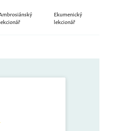
Ambrosiánský
Ekumenický
lekcionář
lekcionář