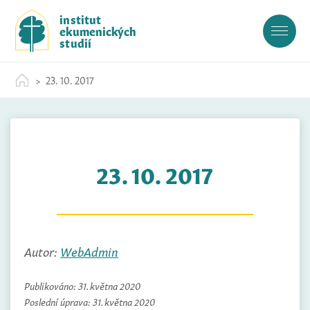
S
institut
k
ekumenických
i
studií
p
t
23. 10. 2017
o
c
o
n
t
23. 10. 2017
e
n
t
Autor:
WebAdmin
Publikováno:
31. května 2020
Poslední úprava:
31. května 2020