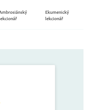
Ambrosiánský
Ekumenický
lekcionář
lekcionář