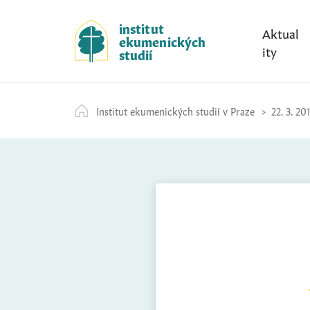
S
k
institut
Aktual
ekumenických
i
ity
studií
p
t
o
Institut ekumenických studií v Praze
22. 3. 20
c
o
n
t
e
n
t