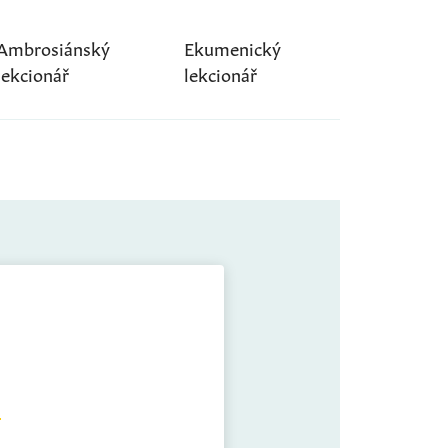
Ambrosiánský
Ekumenický
lekcionář
lekcionář