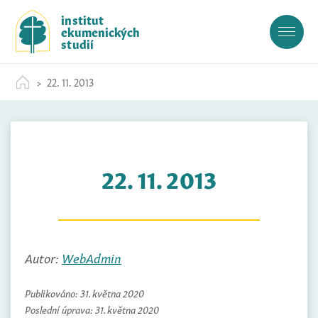
S
institut
k
ekumenických
i
studií
p
t
22. 11. 2013
o
c
o
n
t
22. 11. 2013
e
n
t
Autor:
WebAdmin
Publikováno:
31. května 2020
Poslední úprava:
31. května 2020