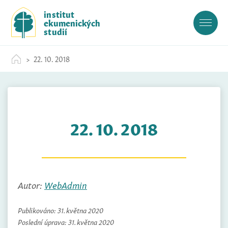
S
institut
k
ekumenických
i
studií
p
t
22. 10. 2018
o
c
o
n
t
22. 10. 2018
e
n
t
Autor:
WebAdmin
Publikováno:
31. května 2020
Poslední úprava:
31. května 2020