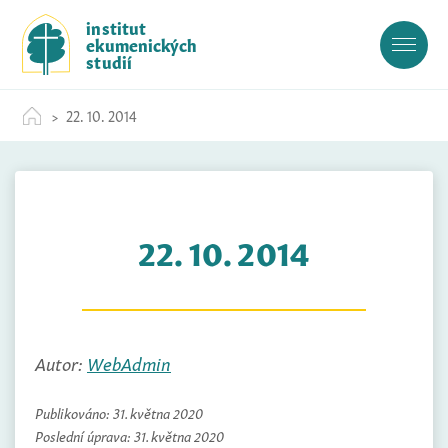
S
institut
k
ekumenických
i
studií
p
t
22. 10. 2014
o
c
o
n
t
22. 10. 2014
e
n
t
Autor:
WebAdmin
Publikováno:
31. května 2020
Poslední úprava:
31. května 2020