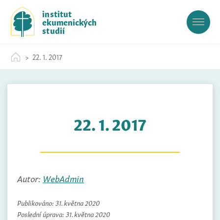
S
institut
k
ekumenických
i
studií
p
t
22. 1. 2017
o
c
o
n
t
22. 1. 2017
e
n
t
Autor:
WebAdmin
Publikováno:
31. května 2020
Poslední úprava:
31. května 2020