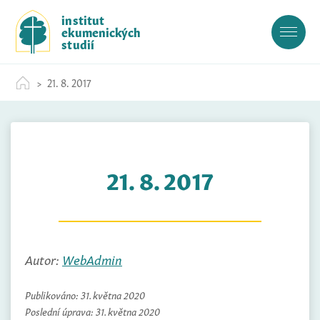
S
institut
k
ekumenických
i
studií
p
t
21. 8. 2017
o
c
o
n
t
21. 8. 2017
e
n
t
Autor:
WebAdmin
Publikováno:
31. května 2020
Poslední úprava:
31. května 2020