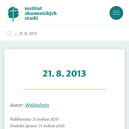
S
institut
k
ekumenických
i
studií
p
t
21. 8. 2013
o
c
o
n
t
21. 8. 2013
e
n
t
Autor:
WebAdmin
Publikováno:
31. května 2020
Poslední úprava:
31. května 2020