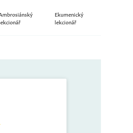
Ambrosiánský
Ekumenický
lekcionář
lekcionář