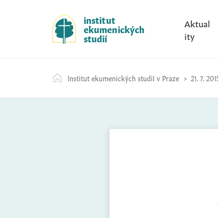
S
k
institut
Aktual
ekumenických
i
ity
studií
p
t
o
Institut ekumenických studií v Praze
21. 7. 201
c
o
n
t
e
n
t