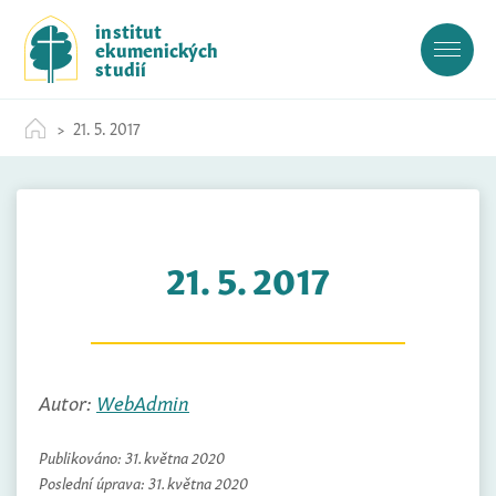
S
institut
k
ekumenických
i
studií
p
t
21. 5. 2017
o
c
o
n
t
21. 5. 2017
e
n
t
Autor:
WebAdmin
Publikováno:
31. května 2020
Poslední úprava:
31. května 2020