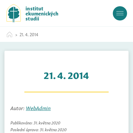
S
institut
k
ekumenických
i
studií
p
t
21. 4. 2014
o
c
o
n
t
21. 4. 2014
e
n
t
Autor:
WebAdmin
Publikováno:
31. května 2020
Poslední úprava:
31. května 2020