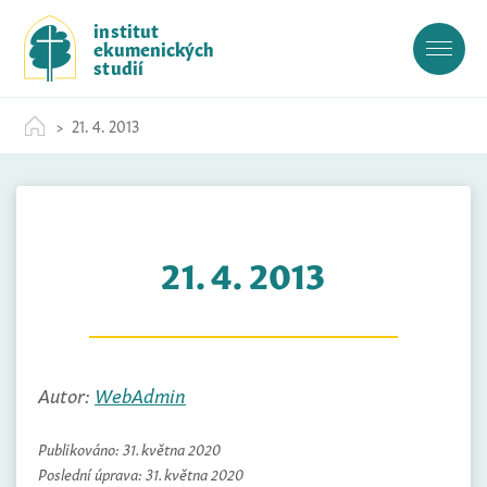
S
institut
k
ekumenických
i
studií
p
t
21. 4. 2013
o
c
o
n
t
21. 4. 2013
e
n
t
Autor:
WebAdmin
Publikováno:
31. května 2020
Poslední úprava:
31. května 2020