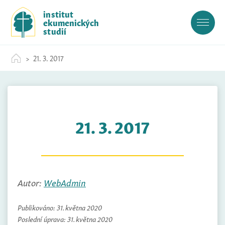
S
institut
k
ekumenických
i
studií
p
t
21. 3. 2017
o
c
o
n
t
21. 3. 2017
e
n
t
Autor:
WebAdmin
Publikováno:
31. května 2020
Poslední úprava:
31. května 2020