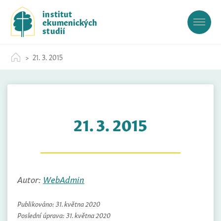
S
institut
k
ekumenických
i
studií
p
t
21. 3. 2015
o
c
o
n
t
21. 3. 2015
e
n
t
Autor:
WebAdmin
Publikováno:
31. května 2020
Poslední úprava:
31. května 2020