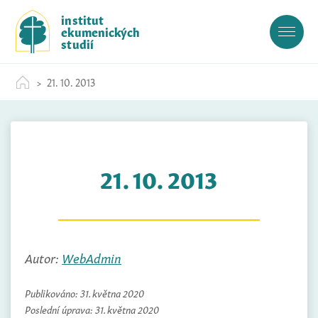
S
institut
k
ekumenických
i
studií
p
t
21. 10. 2013
o
c
o
n
t
21. 10. 2013
e
n
t
Autor:
WebAdmin
Publikováno:
31. května 2020
Poslední úprava:
31. května 2020