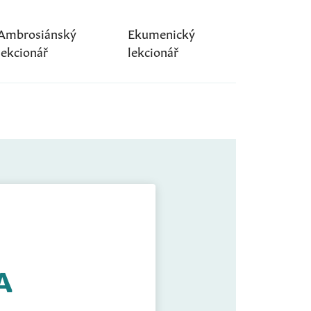
Ambrosiánský
Ekumenický
lekcionář
lekcionář
A