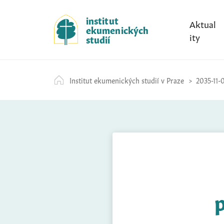
S
k
institut
Aktual
ekumenických
i
ity
studií
p
t
o
Institut ekumenických studií v Praze
2035-11-
c
o
n
t
e
n
t
p