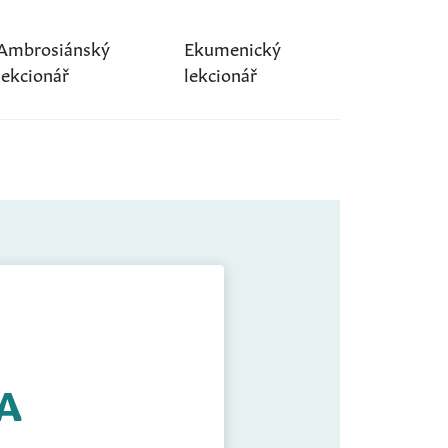
Ambrosiánský
Ekumenický
lekcionář
lekcionář
 A