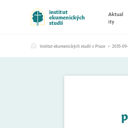
S
k
institut
Aktual
ekumenických
i
ity
studií
p
t
o
Institut ekumenických studií v Praze
2035-09-
c
o
n
t
e
n
t
p