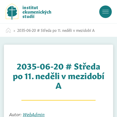
S
institut
k
ekumenických
i
studií
p
t
2035-06-20 # Středa po 11. neděli v mezidobí A
o
c
o
n
t
2035-06-20 # Středa
e
n
po 11. neděli v mezidobí
t
A
Autor:
WebAdmin