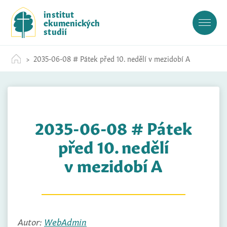
S
institut
k
ekumenických
i
studií
p
t
2035-06-08 # Pátek před 10. nedělí v mezidobí A
o
c
o
n
t
2035-06-08 # Pátek
e
n
před 10. nedělí
t
v mezidobí A
Autor:
WebAdmin