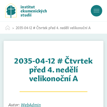
S
institut
k
ekumenických
i
studií
p
t
2035-04-12 # Čtvrtek před 4. nedělí velikonoční A
o
c
o
n
t
2035-04-12 # Čtvrtek
e
n
před 4. nedělí
t
velikonoční A
Autor:
WebAdmin