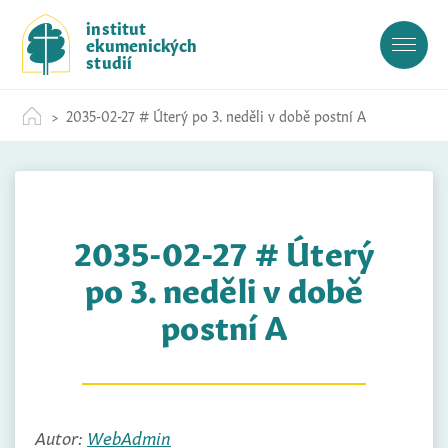
S
institut
k
ekumenických
i
studií
p
t
2035-02-27 # Úterý po 3. neděli v době postní A
o
c
o
n
t
2035-02-27 # Úterý
e
n
po 3. neděli v době
t
postní A
Autor:
WebAdmin