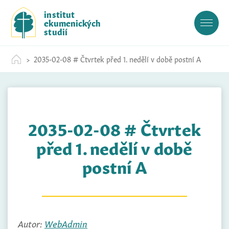
S
institut
k
ekumenických
i
studií
p
t
2035-02-08 # Čtvrtek před 1. nedělí v době postní A
o
c
o
n
t
2035-02-08 # Čtvrtek
e
n
před 1. nedělí v době
t
postní A
Autor:
WebAdmin