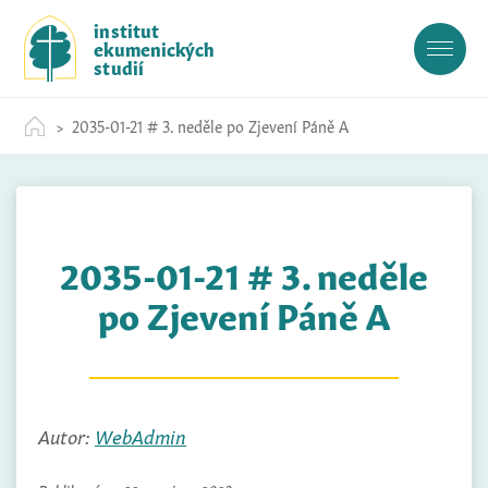
S
institut
k
ekumenických
i
studií
p
t
2035-01-21 # 3. neděle po Zjevení Páně A
o
c
o
n
t
2035-01-21 # 3. neděle
e
n
po Zjevení Páně A
t
Autor:
WebAdmin