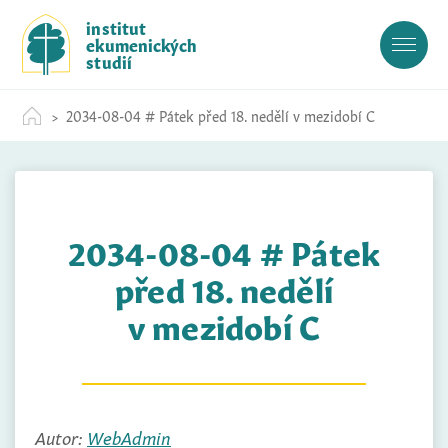
S
institut
k
ekumenických
i
studií
p
t
2034-08-04 # Pátek před 18. nedělí v mezidobí C
o
c
o
n
t
2034-08-04 # Pátek
e
n
před 18. nedělí
t
v mezidobí C
Autor:
WebAdmin