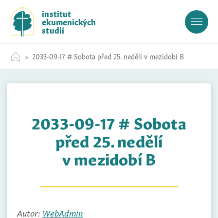
S
institut
k
ekumenických
i
studií
p
t
2033-09-17 # Sobota před 25. nedělí v mezidobí B
o
c
o
n
t
2033-09-17 # Sobota
e
n
před 25. nedělí
t
v mezidobí B
Autor:
WebAdmin