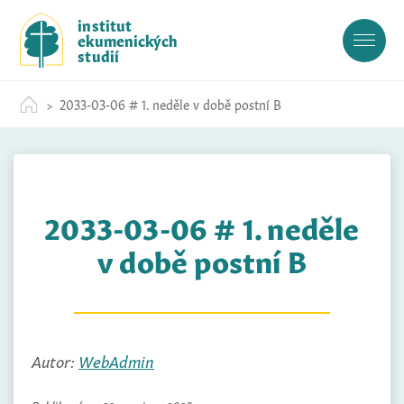
S
institut
k
ekumenických
i
studií
p
t
2033-03-06 # 1. neděle v době postní B
o
c
o
n
t
2033-03-06 # 1. neděle
e
n
v době postní B
t
Autor:
WebAdmin