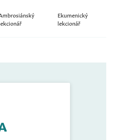
Ambrosiánský
Ekumenický
lekcionář
lekcionář
 A