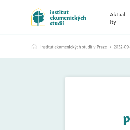
S
k
institut
Aktual
ekumenických
i
ity
studií
p
t
o
Institut ekumenických studií v Praze
2032-09-
c
o
n
t
e
n
t
p