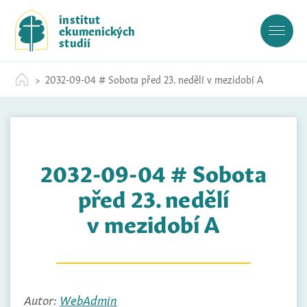
S
institut
k
ekumenických
i
studií
p
t
2032-09-04 # Sobota před 23. nedělí v mezidobí A
o
c
o
n
t
2032-09-04 # Sobota
e
n
před 23. nedělí
t
v mezidobí A
Autor:
WebAdmin