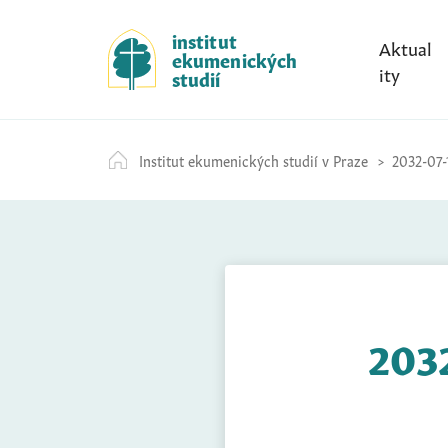
S
k
institut
Aktual
ekumenických
i
ity
studií
p
t
o
Institut ekumenických studií v Praze
2032-07-
c
o
n
t
e
n
t
2032