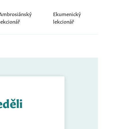
Ambrosiánský
Ekumenický
lekcionář
lekcionář
eděli