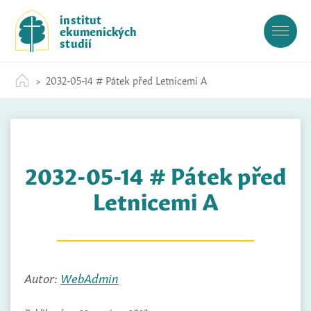
S
institut
k
ekumenických
i
studií
p
t
2032-05-14 # Pátek před Letnicemi A
o
c
o
n
t
2032-05-14 # Pátek před
e
n
Letnicemi A
t
Autor:
WebAdmin