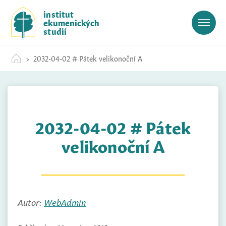
S
institut
k
ekumenických
i
studií
p
t
2032-04-02 # Pátek velikonoční A
o
c
o
n
t
2032-04-02 # Pátek
e
n
velikonoční A
t
Autor:
WebAdmin